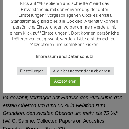
sensiblen höheren Frequenzen. Darauf hatte der
Klick auf "Akzeptieren und schließen" wird das
Einverständnis mit der Verwendung der unter
amerikanische Physiker bereits vor über 100 Jahren
"Einstellungen" vorgeschlagenen Cookies erklärt.
hingewiesen und das Problem verständlich
Standardmäßig sind dies alle Cookies. Alternativ können
beschrieben!
persönliche Einstellungen vorgenommen werden, mit
einem Klick auf "Einstellungen". Dort können persönliche
Dazu im völligen Widerspruch beschränkt man sich
Präferenzen ausgewählt werden. Bitte erst danach auf
"Akzeptieren und schließen" klicken.
darauf, die lückenhafte und extrem vereinfachende
sog. „Sabine’sche Formel“ anzuwenden. Und stützt
Impressum und Datenschutz
damit die Forderung nach Absorption.
Einstellungen
Alle nicht notwendigen ablehnen
Nur ein kurzes Beispiel aus Sabine’s Fachbeiträgen:
Akzeptieren
„
In den tiefen Tönen kommt der Einfluss des Publikums
deutlicher zum Ausdruck. Zum Beispiel, wieder ein C1
64 gewählt, verringert der Einfluss des Publikums den
ersten Oberton um rund 60 % in Relation zum
Grundton, den zweiten Oberton um mehr als 75 %
.“
(W. C. Sabine, Collected Papers on Acoustics;
Forgotten Books – Seite 82)