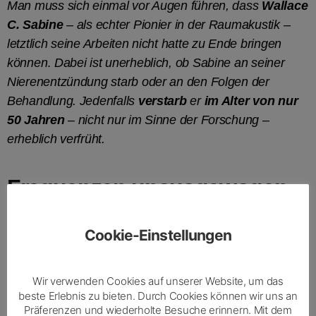
Man muss sich einmal vor Augen führen, dass
Wallace
C. Sabine
– als echter Pionier in der Raumakustik –
letztlich seine Arbeiten nicht hatte zu Ende bringen
können
.
Dabei ist unerheblich, ob Sabine an seiner
Nierenentzündung starb oder an den Folgen der
Behandlung. Jedenfalls
verstarb
er
im Alter von nur
50 Jahren
– nicht nur im Sinne der Forschung –
erheblich verfrüht.
Frequenzen unausgewogen
Auf dieses Missverhältnis innerhalb des
Cookie-Einstellungen
Frequenzbandes hatte Wallace C. Sabine immer
wieder hingewiesen. Je mehr Absorption er in einen
Wir verwenden Cookies auf unserer Website, um das
Raum eintrug oder auch, je mehr Publikum in einem
beste Erlebnis zu bieten. Durch Cookies können wir uns an
Saal zugegen war, desto mehr litten die besonders
Präferenzen und wiederholte Besuche erinnern. Mit dem