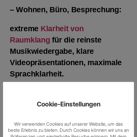
– Wohnen, Büro, Besprechung:
extreme
Klarheit von
Raumklang
für die reinste
Musikwiedergabe, klare
Videopräsentationen, maximale
Sprachklarheit.
– Wirtschaft & Verwaltung:
Cookie-Einstellungen
Besprechungen
ohne
Missverständnisse,
Wir verwenden Cookies auf unserer Website, um das
beste Erlebnis zu bieten. Durch Cookies können wir uns an
zielorientierte Verhandlungen,
Präferenzen und wiederholte Besuche erinnern. Mit dem