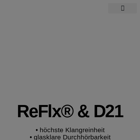
Über mich
ReFlx® & D21
• höchste Klangreinheit
• glasklare Durchhörbarkeit