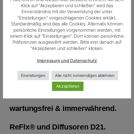
Klick auf "Akzeptieren und schließen" wird das
stressfreie Schulungen,
Einverständnis mit der Verwendung der unter
"Einstellungen" vorgeschlagenen Cookies erklärt.
ergebnisorientierte Briefings.
Standardmäßig sind dies alle Cookies. Alternativ können
persönliche Einstellungen vorgenommen werden, mit
einem Klick auf "Einstellungen". Dort können persönliche
– KiTas & Schulen:
Präferenzen ausgewählt werden. Bitte erst danach auf
"Akzeptieren und schließen" klicken.
Entlastung für Erziehende &
Impressum und Datenschutz
Lehrkräfte, Chancengleichheit
Einstellungen
Alle nicht notwendigen ablehnen
für Kinder & Jugendliche…
Akzeptieren
und
INKLUSION
–
wartungsfrei & immerwährend.
ReFlx®
und Diffusoren
D21
.