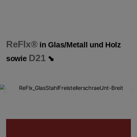
ReFlx®
in Glas/Metall und Holz
D21
sowie
⬊