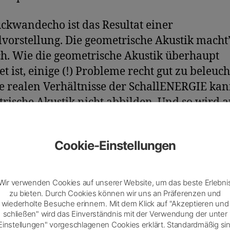
ckwandecho ist das Resultat einer
vorstellung. Die geometrische Akustik macht’
h. Wie die geometrische Akustik überhaupt
et ist, einige (!) Probleme recht gut zu beleuch
e realen Verhältnisse der SchallENERGIE kan
rische Akustik nicht abbilden. Und so wird a
Mücke der berüchtigte Elefant…
Cookie-Einstellungen
mmen, eine Lehrerin spricht nicht – wie
aßt – leiser, weil ihr das Rückwand-Echo
kele, sie spreche ja laut genug. Angenommen,
Wir verwenden Cookies auf unserer Website, um das beste Erlebni
t mit 65 dB also schon in angehobener Sprech
zu bieten. Durch Cookies können wir uns an Präferenzen und
wiederholte Besuche erinnern. Mit dem Klick auf "Akzeptieren und
 wir 66 dB. Das ergibt die „schöneren“ Zahl
schließen" wird das Einverständnis mit der Verwendung der unter
Einstellungen" vorgeschlagenen Cookies erklärt. Standardmäßig si