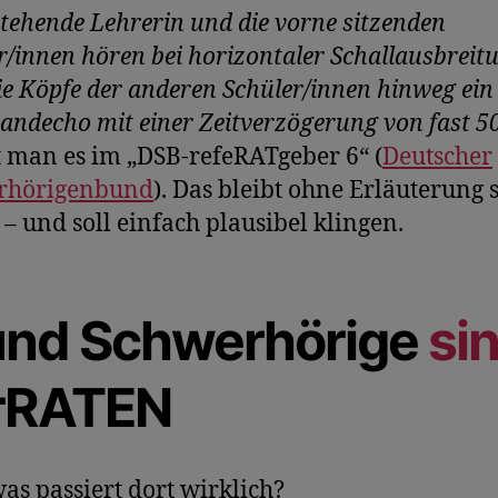
stehende Lehrerin und die vorne sitzenden
r/innen hören bei horizontaler Schallausbreit
ie Köpfe der anderen Schüler/innen hinweg ein
ndecho mit einer Zeitverzögerung von fast 5
st man es im „DSB-refeRATgeber 6“ (
Deutscher
rhörigenbun
d
). Das bleibt ohne Erläuterung 
 – und soll einfach plausibel klingen.
und Schwerhörige
si
rRATEN
as passiert dort wirklich?