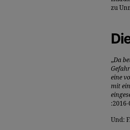
zu Unr
Di
„
Da be
Gefahr
eine v
mit ei
einges
:2016-0
Und: 