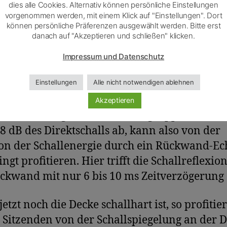
dies alle Cookies. Alternativ können persönliche Einstellungen
vorgenommen werden, mit einem Klick auf "Einstellungen". Dort
ckwandecho – Irrtu
können persönliche Präferenzen ausgewählt werden. Bitte erst
danach auf "Akzeptieren und schließen" klicken.
r Blöff?
Impressum und Datenschutz
Einstellungen
Alle nicht notwendigen ablehnen
chülerin oder ein Schüler in der letzten Reih
Akzeptieren
er hinten angeordneten Tischgruppe bekom
8 dB des Direktschalls ab, kann also von der
on der Schallenergie durch ein Rückwand-Ec
ngt profitieren. Hier trifft die Schallreflexio
ckwand mit nur 6 bis 10 ms Zeitverzögerung 
etzt noch die Decke schallhart ist, so profitie
 Sitzenden von der Schallspiegelung an der 