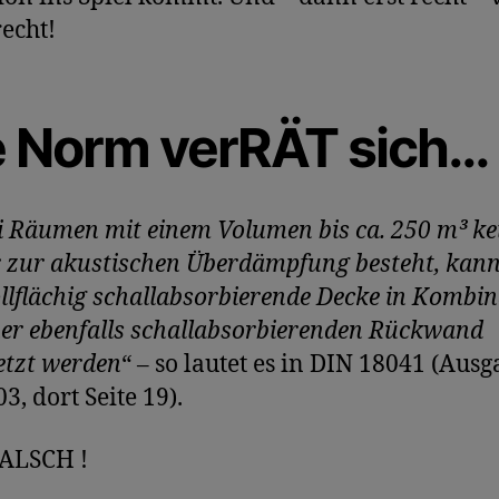
echt!
e Norm verRÄT sich…
i Räumen mit einem Volumen bis ca. 250 m³ ke
 zur akustischen Überdämpfung besteht, kann
ollflächig schallabsorbierende Decke in Kombi
ner ebenfalls schallabsorbierenden Rückwand
etzt werden
“ – so lautet es in DIN 18041 (Aus
3, dort Seite 19).
FALSCH !