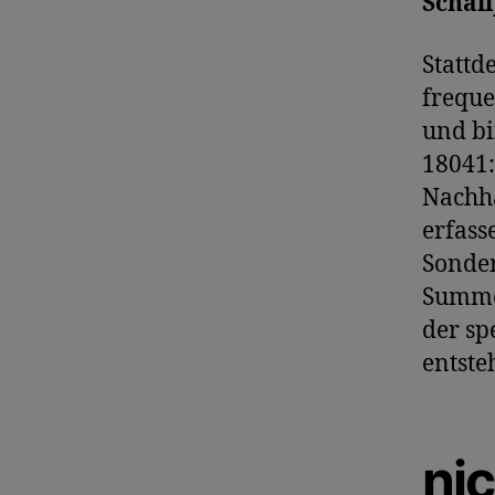
Schall
Stattd
freque
und bi
18041:
Nachha
erfass
Sonder
Summe
der sp
entste
ni