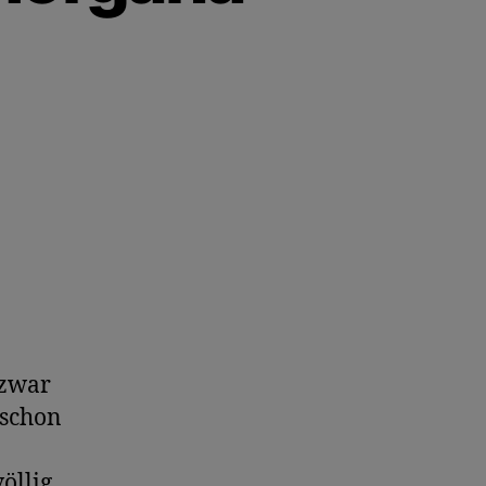
 zwar
 schon
öllig