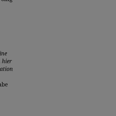
ine
 hier
nation
gabe