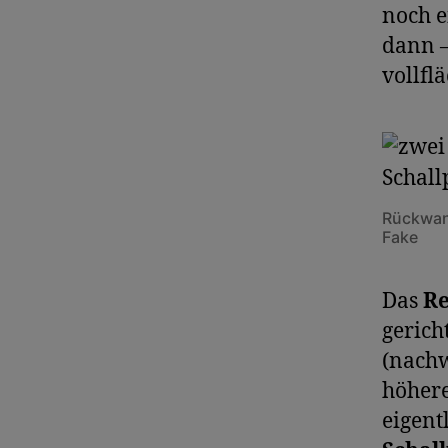
noch e
dann 
vollfl
Rückwan
Fake
Das
R
gerich
(nachw
höhere
eigent