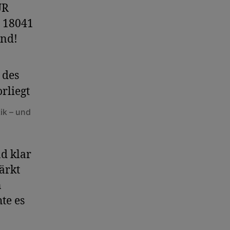
UR
 18041
ind!
ik – und
d klar
ärkt
n
te es