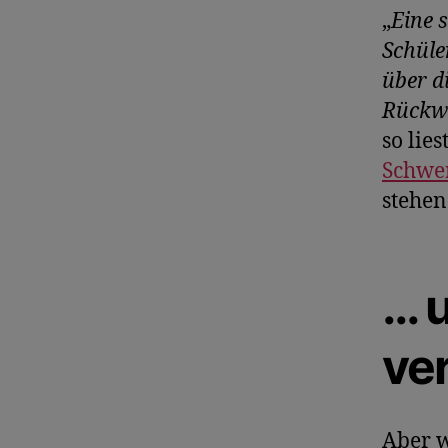
„
Eine 
Schüle
über d
Rückwa
so lie
Schwe
stehen
… 
ve
Aber w